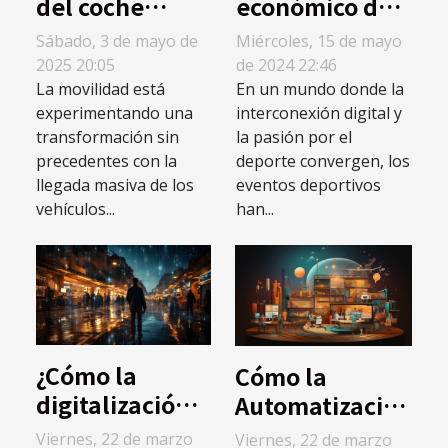
del coche
económico de
eléctrico y su
los eventos
Sábado, 3 de mayo de
Miércoles, 15 de mayo
impacto en la
deportivos en
2025 20:05
de 2024 22:46
industria del
casinos
La movilidad está
En un mundo donde la
experimentando una
interconexión digital y
petróleo
virtuales y
transformación sin
la pasión por el
físicos
precedentes con la
deporte convergen, los
llegada masiva de los
eventos deportivos
vehículos...
han...
¿Cómo la
Cómo la
digitalización
Automatización
está
de Marketing
Viernes, 22 de marzo
Viernes, 22 de marzo