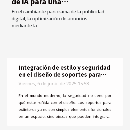
de IA para una
comunicación efectiva en
En el cambiante panorama de la publicidad
2025
digital, la optimización de anuncios
mediante la...
Integración de estilo y seguridad
en el diseño de soportes para
extintores
Viernes, 6 de junio de 2025 15:58
Previous
Next
En el mundo moderno, la seguridad no tiene por
qué estar reñida con el diseño. Los soportes para
extintores ya no son simples elementos funcionales
en un espacio, sino piezas que pueden integrarse
armoniosamente con la estética de cualquier