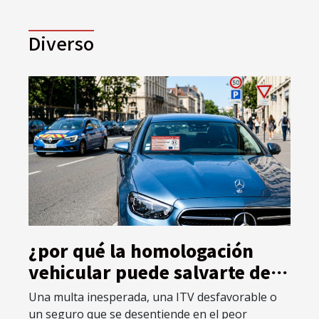
entorno. Descubre cómo la integración de estilo y
seguridad convierte estos dispositivos en parte
esencial de la decoración, añadiendo valor tanto
Diverso
visual como protector a tus instalaciones.
Importancia del soporte adecuado Seleccionar el
soporte para extintor apropiado es vital para la
seguridad contra incendios, ya que garantiza la
protección de los...
¿por qué la homologación
vehicular puede salvarte de
imprevistos legales?
Una multa inesperada, una ITV desfavorable o
un seguro que se desentiende en el peor