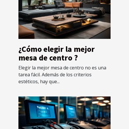
¿Cómo elegir la mejor
mesa de centro ?
Elegir la mejor mesa de centro no es una
tarea fácil. Además de los criterios
estéticos, hay que...