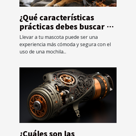
¿Qué características
prácticas debes buscar en
una mochila diseñada
Llevar a tu mascota puede ser una
específicamente para
experiencia más cómoda y segura con el
mascotas ?
uso de una mochila...
¿Cuáles son las