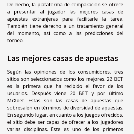
De hecho, la plataforma de comparación se ofrece
a presentar al jugador las mejores casas de
apuestas extranjeras para facilitarle la tarea.
También tiene derecho a un tratamiento general
del momento, así como a las predicciones del
torneo.
Las mejores casas de apuestas
Según las opiniones de los consumidores, tres
sitios son seleccionados como los mejores. 22 BET
es la primera que ha recibido el favor de los
usuarios. Después viene 20 BET y por último
MrXbet. Estas son las casas de apuestas que
sobresalen en términos de diversidad de apuestas.
En segundo lugar, en cuanto a los juegos ofrecidos,
el sitio debe ser capaz de ofrecer a los jugadores
varias disciplinas. Este es uno de los primeros