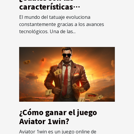
características
interesantes de una
El mundo del tatuaje evoluciona
máquina de tatuar
constantemente gracias a los avances
rotativa eficaz?
tecnológicos. Una de las...
¿Cómo ganar el juego
Aviator 1win?
Aviator 1win es un juego online de