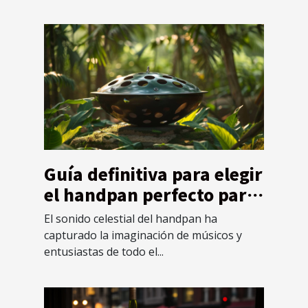
Guía definitiva para elegir
el handpan perfecto para
principiantes
El sonido celestial del handpan ha
capturado la imaginación de músicos y
entusiastas de todo el...