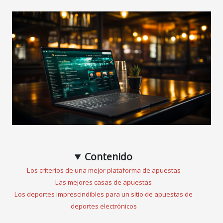
Contenido
Los criterios de una mejor plataforma de apuestas
Las mejores casas de apuestas
Los deportes imprescindibles para un sitio de apuestas de
deportes electrónicos