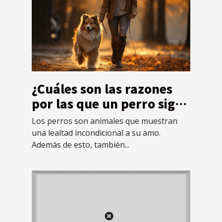
¿Cuáles son las razones
por las que un perro sigue
a su dueño todo el
Los perros son animales que muestran
tiempo?
una lealtad incondicional a su amo.
Además de esto, también...