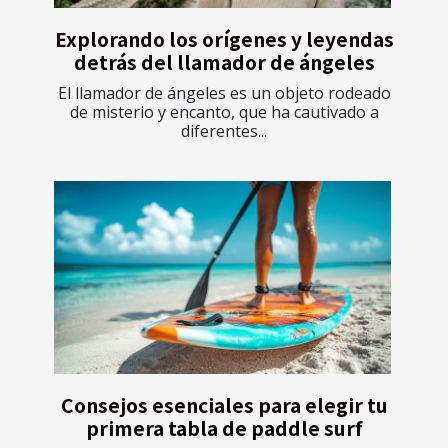
Explorando los orígenes y leyendas
detrás del llamador de ángeles
El llamador de ángeles es un objeto rodeado
de misterio y encanto, que ha cautivado a
diferentes...
Consejos esenciales para elegir tu
primera tabla de paddle surf