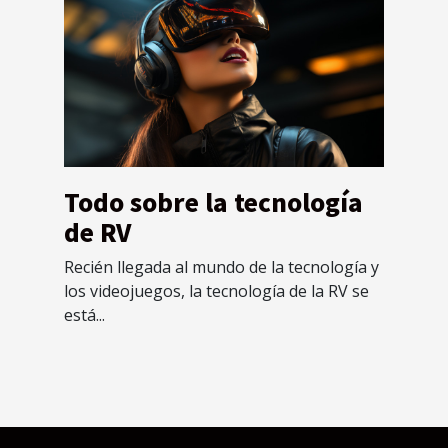
Todo sobre la tecnología
de RV
Recién llegada al mundo de la tecnología y
los videojuegos, la tecnología de la RV se
está...