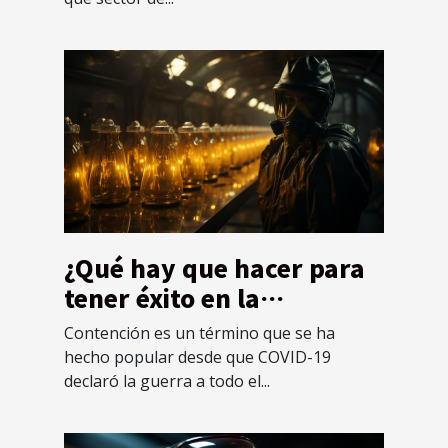
¿Qué hay que hacer para
tener éxito en la
contención?
Contención es un término que se ha
hecho popular desde que COVID-19
declaró la guerra a todo el...