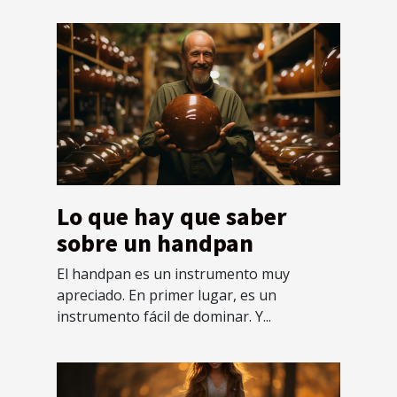
Lo que hay que saber
sobre un handpan
El handpan es un instrumento muy
apreciado. En primer lugar, es un
instrumento fácil de dominar. Y...