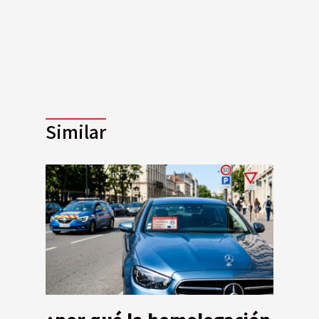
Similar