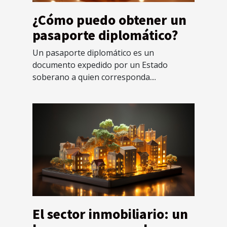
¿Cómo puedo obtener un
pasaporte diplomático?
Un pasaporte diplomático es un
documento expedido por un Estado
soberano a quien corresponda....
El sector inmobiliario: un