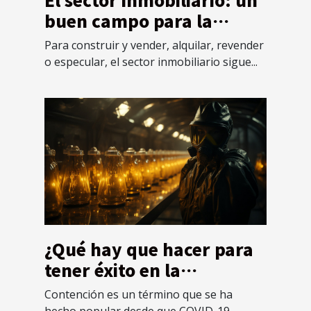
buen campo para la
inversión
Para construir y vender, alquilar, revender
o especular, el sector inmobiliario sigue...
¿Qué hay que hacer para
tener éxito en la
contención?
Contención es un término que se ha
hecho popular desde que COVID-19