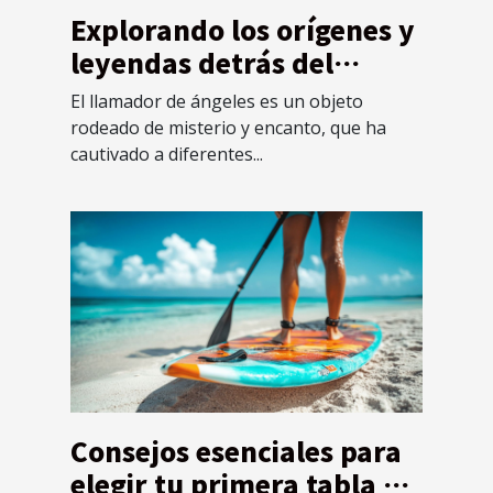
Explorando los orígenes y
leyendas detrás del
llamador de ángeles
El llamador de ángeles es un objeto
rodeado de misterio y encanto, que ha
cautivado a diferentes...
Consejos esenciales para
elegir tu primera tabla de