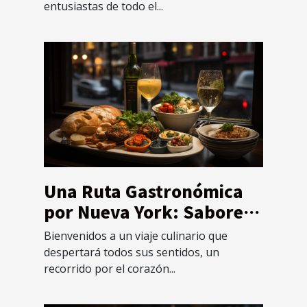
entusiastas de todo el...
Una Ruta Gastronómica
por Nueva York: Sabores
del Mundo en un Solo
Bienvenidos a un viaje culinario que
Lugar
despertará todos sus sentidos, un
recorrido por el corazón...