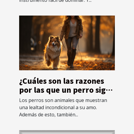
instrumento fácil de dominar. Y...
¿Cuáles son las razones
por las que un perro sigue
a su dueño todo el
Los perros son animales que muestran
tiempo?
una lealtad incondicional a su amo.
Además de esto, también...