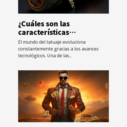
¿Cuáles son las
características
interesantes de una
El mundo del tatuaje evoluciona
máquina de tatuar
constantemente gracias a los avances
rotativa eficaz?
tecnológicos. Una de las...