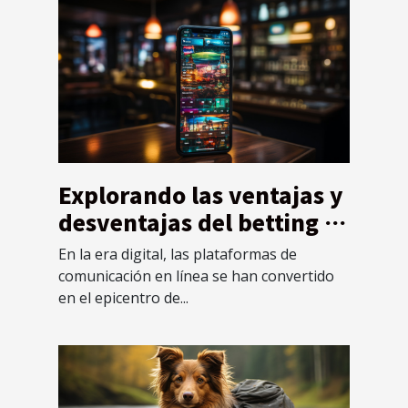
Explorando las ventajas y
desventajas del betting a
través de plataformas de
En la era digital, las plataformas de
comunicación en línea
comunicación en línea se han convertido
en el epicentro de...