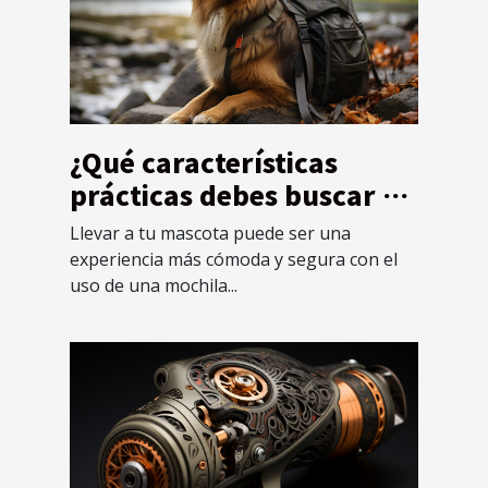
¿Qué características
prácticas debes buscar en
una mochila diseñada
Llevar a tu mascota puede ser una
específicamente para
experiencia más cómoda y segura con el
mascotas ?
uso de una mochila...