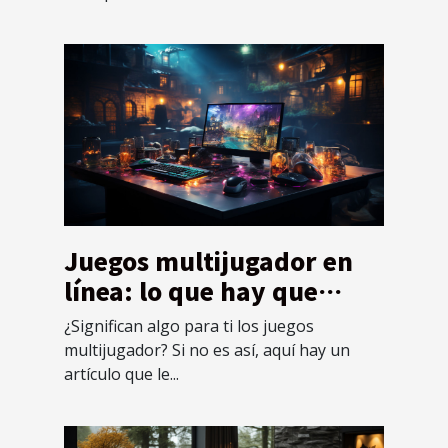
Juegos multijugador en
línea: lo que hay que
saber sobre ellos y cómo
¿Significan algo para ti los juegos
funcionan
multijugador? Si no es así, aquí hay un
artículo que le...