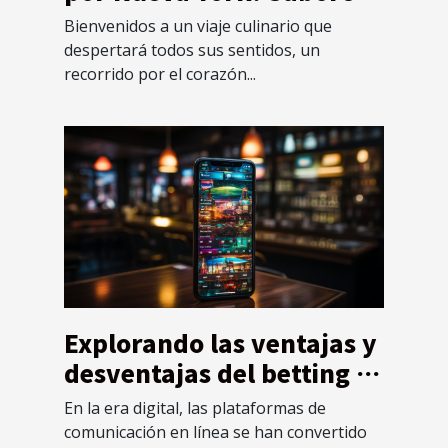
del Mundo en un Solo
Bienvenidos a un viaje culinario que
Lugar
despertará todos sus sentidos, un
recorrido por el corazón...
Explorando las ventajas y
desventajas del betting a
través de plataformas de
En la era digital, las plataformas de
comunicación en línea
comunicación en línea se han convertido