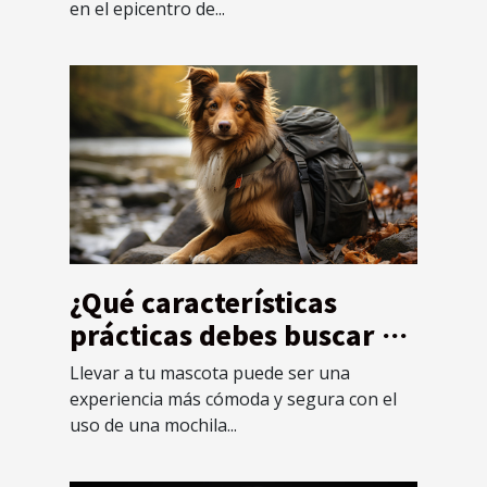
en el epicentro de...
¿Qué características
prácticas debes buscar en
una mochila diseñada
Llevar a tu mascota puede ser una
específicamente para
experiencia más cómoda y segura con el
mascotas ?
uso de una mochila...