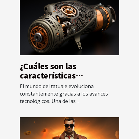
¿Cuáles son las
características
interesantes de una
El mundo del tatuaje evoluciona
máquina de tatuar
constantemente gracias a los avances
rotativa eficaz?
tecnológicos. Una de las...