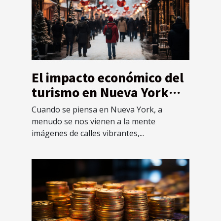
El impacto económico del
turismo en Nueva York
durante las festividades
Cuando se piensa en Nueva York, a
de fin de año
menudo se nos vienen a la mente
imágenes de calles vibrantes,...