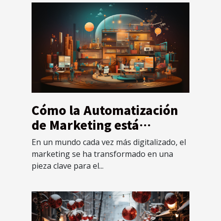
Cómo la Automatización
de Marketing está
Cambiando el Panorama
En un mundo cada vez más digitalizado, el
de las PYMES en 2023
marketing se ha transformado en una
pieza clave para el...