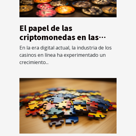
El papel de las
criptomonedas en las
transacciones de los
En la era digital actual, la industria de los
casinos online
casinos en línea ha experimentado un
crecimiento...