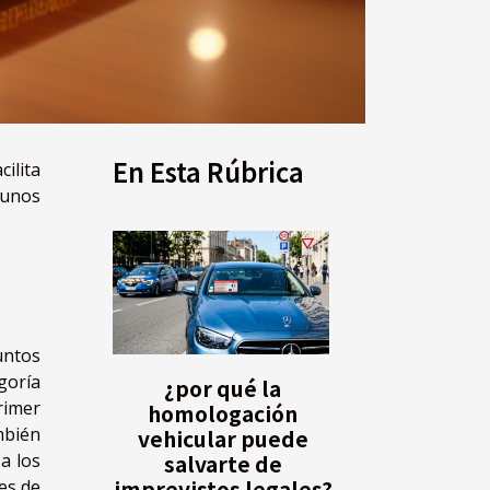
En Esta Rúbrica
ilita
gunos
untos
goría
¿por qué la
rimer
homologación
mbién
vehicular puede
salvarte de
a los
imprevistos legales?
es de