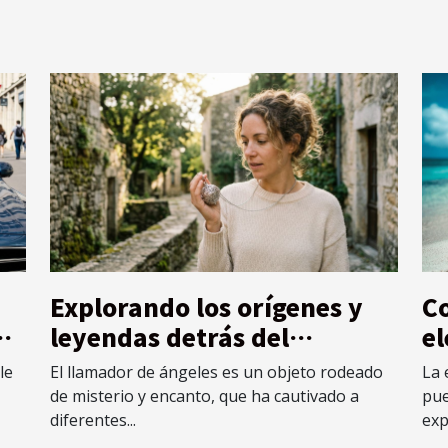
Explorando los orígenes y
Co
de
leyendas detrás del
el
llamador de ángeles
pa
le
El llamador de ángeles es un objeto rodeado
La 
de misterio y encanto, que ha cautivado a
pue
diferentes...
exp