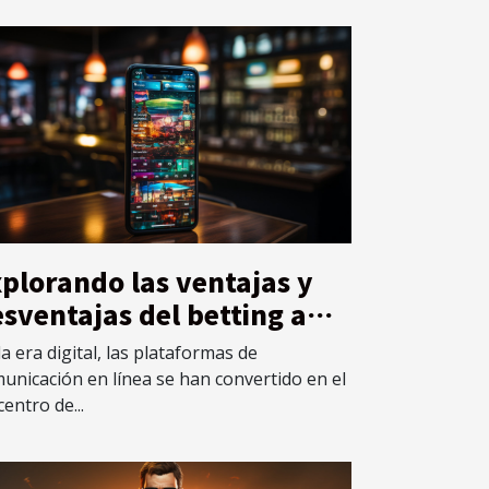
plorando las ventajas y
sventajas del betting a
avés de plataformas de
la era digital, las plataformas de
municación en línea
unicación en línea se han convertido en el
centro de...