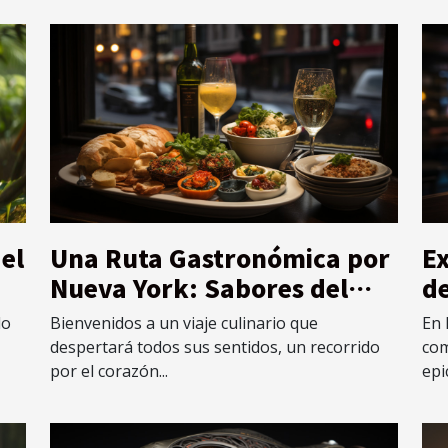
Una Ruta Gastronómica por
Ex
 el
Nueva York: Sabores del
de
Mundo en un Solo Lugar
tr
Bienvenidos a un viaje culinario que
En 
do
co
despertará todos sus sentidos, un recorrido
com
por el corazón...
epi