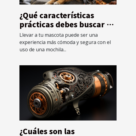
¿Qué características
prácticas debes buscar en
una mochila diseñada
Llevar a tu mascota puede ser una
específicamente para
experiencia más cómoda y segura con el
mascotas ?
uso de una mochila...
¿Cuáles son las