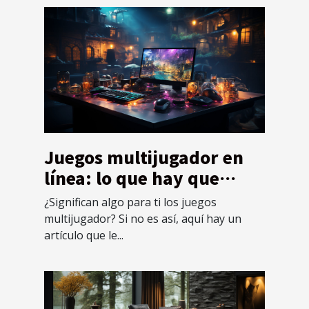
Juegos multijugador en
línea: lo que hay que
saber sobre ellos y cómo
¿Significan algo para ti los juegos
funcionan
multijugador? Si no es así, aquí hay un
artículo que le...