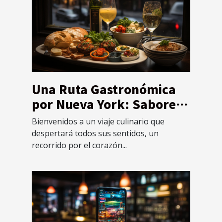
Una Ruta Gastronómica
por Nueva York: Sabores
del Mundo en un Solo
Bienvenidos a un viaje culinario que
Lugar
despertará todos sus sentidos, un
recorrido por el corazón...