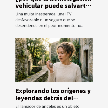
vehicular puede salvarte
de imprevistos legales?
Una multa inesperada, una ITV
desfavorable o un seguro que se
desentiende en el peor momento no...
Explorando los orígenes y
leyendas detrás del
llamador de ángeles
El llamador de ángeles es un objeto