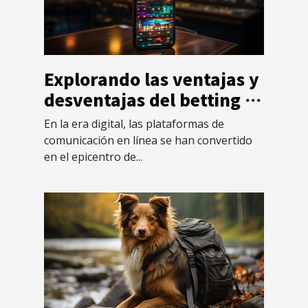
Explorando las ventajas y
desventajas del betting a
través de plataformas de
En la era digital, las plataformas de
comunicación en línea
comunicación en línea se han convertido
en el epicentro de...