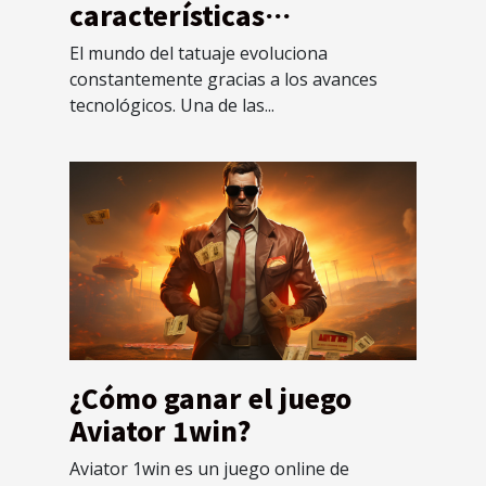
características
interesantes de una
El mundo del tatuaje evoluciona
máquina de tatuar
constantemente gracias a los avances
rotativa eficaz?
tecnológicos. Una de las...
¿Cómo ganar el juego
Aviator 1win?
Aviator 1win es un juego online de