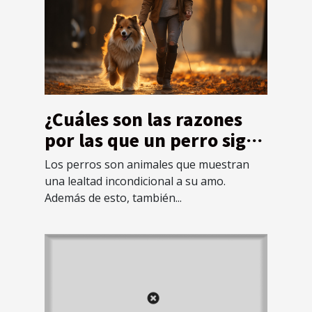
¿Cuáles son las razones
por las que un perro sigue
a su dueño todo el
Los perros son animales que muestran
tiempo?
una lealtad incondicional a su amo.
Además de esto, también...